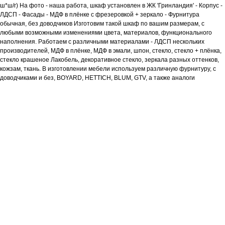
ш*ш/г) На фото - наша работа, шкаф установлен в ЖК 'Гринландия' - Корпус -
ЛДСП - Фасады - МДФ в плёнке с фрезеровкой + зеркало - Фурнитура
обычная, без доводчиков Изготовим такой шкаф по вашим размерам, с
любыми возможными изменениями цвета, материалов, функционального
наполнения. Работаем с различными материалами - ЛДСП нескольких
производителей, МДФ в плёнке, МДФ в эмали, шпон, стекло, стекло + плёнка,
стекло крашеное Лакобель, декоративное стекло, зеркала разных оттенков,
кожзам, ткань. В изготовлении мебели используем различную фурнитуру, с
доводчиками и без, BOYARD, HETTICH, BLUM, GTV, а также аналоги