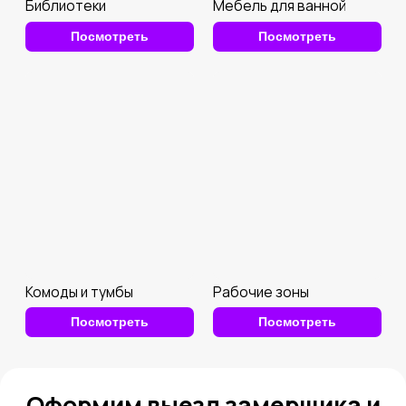
Доставка
Организуем доставку по Санкт-Петербургу
за 2700 р. + 50р/км за чертой города.
Оставить заявку
Оплата
Предоплата 30%, остальное — по факту
получения мебели.
Связаться с менеджером
Наше производство