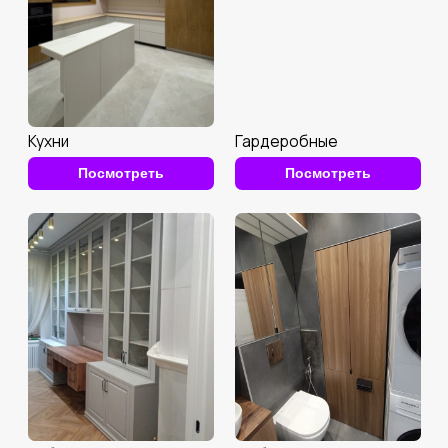
Комоды и тумбы
Рабочие зоны
Посмотреть
Посмотреть
Оформим выезд замерщика и
сделаем расчет
за час
Проект
Уточним размеры мебели или отправим
замерщика, подготовим проект с учетом
всех пожеланий.
Получить расчет