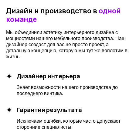
+7 (921) 905-12-78
Дизайн и производство в
одной
Электронная почта:
команде
info@planetakupe.ru
Мы объединили эстетику интерьерного дизайна с
Или заполните форму, и мы свяжемся с вами сами.
мощностями нашего мебельного производства. Наш
дизайнер создаст для вас не просто проект, а
Оставить заявку
детальную концепцию, которую мы тут же воплотим в
жизнь.
Дизайнер интерьера
Знает возможности нашего производства до
последнего винтика.
Гарантия результата
Санкт-Петербург, ул. Бухарестская 24, корпус 2Б
Посетить офис
Исключаем ошибки, которые часто допускают
сторонние специалисты.